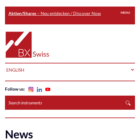
Aktien/Shares
– Neu entdecken / Discover Now
MENU
Skip
to
Home
main
content
LANGUAGE
Follow us:
Search
instruments
News