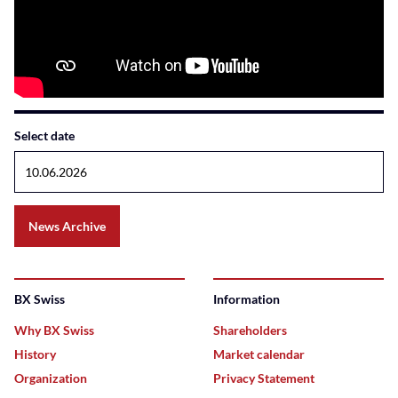
Select date
News Archive
BX Swiss
Information
Why BX Swiss
Shareholders
History
Market calendar
Organization
Privacy Statement