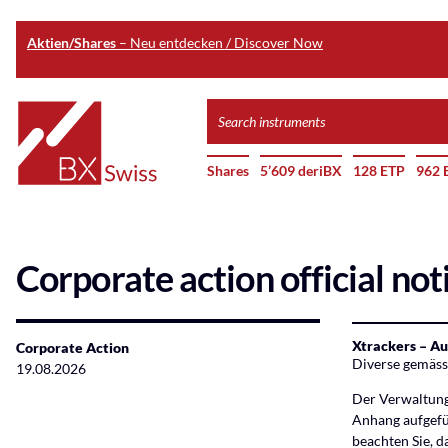
Aktien/Shares
– Neu entdecken / Discover Now
Skip
Search
to
instruments
Home
main
Shares
5’609 deriBX
128 ETP
962 
content
Corporate action official not
Xtrackers – A
Corporate Action
Diverse gemäs
19.08.2026
Der Verwaltungs
Anhang aufgefüh
beachten Sie, d