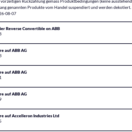
 vorzeitigen Rückzahlung gemäss Produktbedingungen (keine ausstehend
hang genannten Produkte vom Handel suspendiert und werden dekotiert. 
026-08-07
rier Reverse Convertible on ABB
8
ure auf ABB AG
3
ure auf ABB AG
1
ure auf ABB AG
9
re auf Accelleron Industries Ltd
5