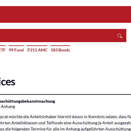
ETF
99 Fund
3’211 AMC
183 Bonds
ices
usschüttungsbekanntmachung
s Anhang
rat möchte die Anteilsinhaber hiermit davon in Kenntnis setzen, dass fü
rten Anteilsklassen und Teilfonds eine Ausschüttung je Anteil ausgezahl
ass die folgenden Termine für alle im Anhang aufgeführten Ausschüttunge