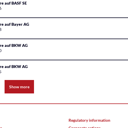
re auf BASF SE
6
re auf Bayer AG
8
ure auf BKW AG
0
ure auf BKW AG
5
Show more
Regulatory information
ar
Corporate actions