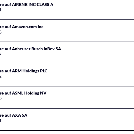
ure auf AIRBNB INC-CLASS A
1
ure auf Amazon.com Inc
6
re auf Anheuser Busch InBev SA
7
ure auf ARM Holdings PLC
2
ure auf ASML Holding NV
0
ure auf AXA SA
1