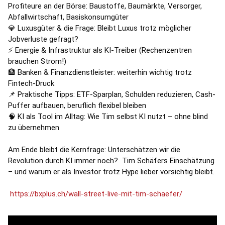
Profiteure an der Börse: Baustoffe, Baumärkte, Versorger, 
Abfallwirtschaft, Basiskonsumgüter 
💎 Luxusgüter & die Frage: Bleibt Luxus trotz möglicher 
Jobverluste gefragt? 
⚡ Energie & Infrastruktur als KI-Treiber (Rechenzentren 
brauchen Strom!) 
🏦 Banken & Finanzdienstleister: weiterhin wichtig trotz 
Fintech-Druck 
📌 Praktische Tipps: ETF-Sparplan, Schulden reduzieren, Cash-
Puffer aufbauen, beruflich flexibel bleiben 
🧠 KI als Tool im Alltag: Wie Tim selbst KI nutzt – ohne blind 
zu übernehmen 
Am Ende bleibt die Kernfrage: Unterschätzen wir die 
Revolution durch KI immer noch? 
 Tim Schäfers Einschätzung 
– und warum er als Investor trotz Hype lieber vorsichtig bleibt.
https://bxplus.ch/wall-street-live-mit-tim-schaefer/