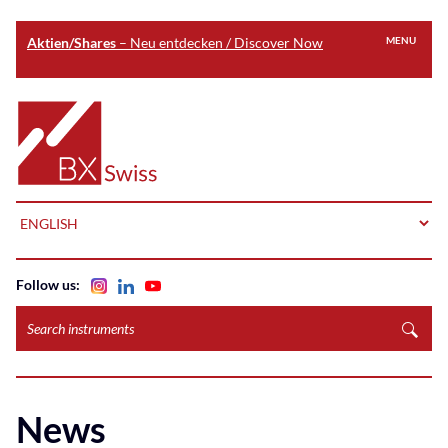
Aktien/Shares
– Neu entdecken / Discover Now
MENU
Skip
to
Home
main
content
LANGUAGE
Follow us:
Search
instruments
News