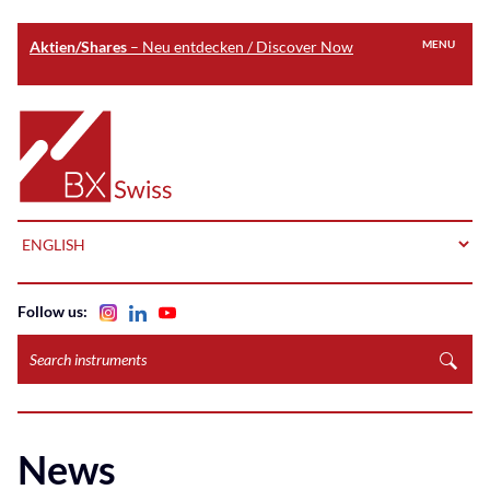
Aktien/Shares
– Neu entdecken / Discover Now
MENU
Skip
to
Home
main
content
LANGUAGE
Follow us:
Search
instruments
News