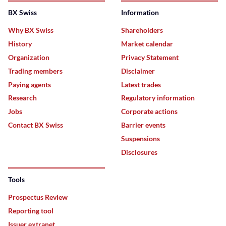
BX Swiss
Information
Why BX Swiss
Shareholders
History
Market calendar
Organization
Privacy Statement
Trading members
Disclaimer
Paying agents
Latest trades
Research
Regulatory information
Jobs
Corporate actions
Contact BX Swiss
Barrier events
Suspensions
Disclosures
Tools
Prospectus Review
Reporting tool
Issuer extranet