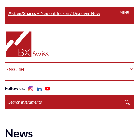
Aktien/Shares
– Neu entdecken / Discover Now
MENU
Skip
to
Home
main
content
LANGUAGE
Follow us:
Search
instruments
News