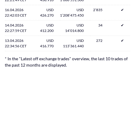
16.04.2026
USD
USD
2’835
✔
22:42:03 CET
426.270
1’208’475.450
14.04.2026
USD
USD
34
✔
22:27:59 CET
412.200
14’014.800
13.04.2026
USD
USD
272
✔
22:34:56 CET
416.770
113’361.440
* In the "Latest off exchange trades" overview, the last 10 trades of
the past 12 months are displayed.