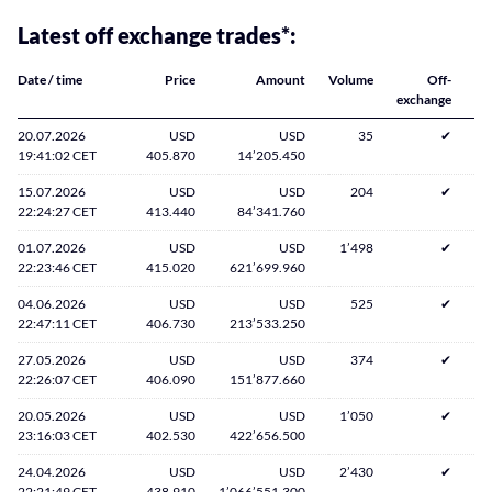
Latest off exchange trades*:
Date / time
Price
Amount
Volume
Off-
exchange
20.07.2026
USD
USD
35
✔
19:41:02 CET
405.870
14’205.450
15.07.2026
USD
USD
204
✔
22:24:27 CET
413.440
84’341.760
01.07.2026
USD
USD
1’498
✔
22:23:46 CET
415.020
621’699.960
04.06.2026
USD
USD
525
✔
22:47:11 CET
406.730
213’533.250
27.05.2026
USD
USD
374
✔
22:26:07 CET
406.090
151’877.660
20.05.2026
USD
USD
1’050
✔
23:16:03 CET
402.530
422’656.500
24.04.2026
USD
USD
2’430
✔
22:21:49 CET
438.910
1’066’551.300