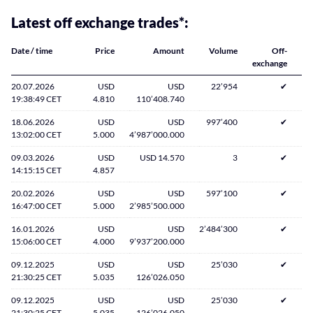
Latest off exchange trades*:
Date / time
Price
Amount
Volume
Off-
exchange
20.07.2026
USD
USD
22’954
✔
19:38:49 CET
4.810
110’408.740
18.06.2026
USD
USD
997’400
✔
13:02:00 CET
5.000
4’987’000.000
09.03.2026
USD
USD 14.570
3
✔
14:15:15 CET
4.857
20.02.2026
USD
USD
597’100
✔
16:47:00 CET
5.000
2’985’500.000
16.01.2026
USD
USD
2’484’300
✔
15:06:00 CET
4.000
9’937’200.000
09.12.2025
USD
USD
25’030
✔
21:30:25 CET
5.035
126’026.050
09.12.2025
USD
USD
25’030
✔
21:30:25 CET
5.035
126’026.050