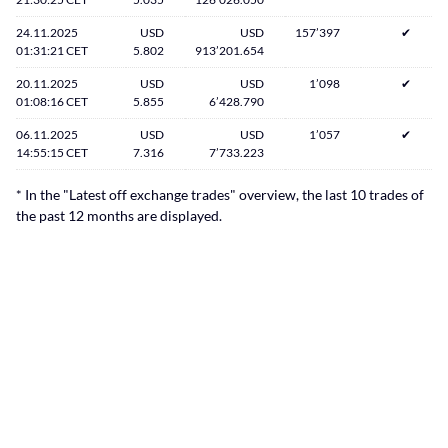
24.11.2025
USD
USD
157’397
✔
01:31:21 CET
5.802
913’201.654
20.11.2025
USD
USD
1’098
✔
01:08:16 CET
5.855
6’428.790
06.11.2025
USD
USD
1’057
✔
14:55:15 CET
7.316
7’733.223
* In the "Latest off exchange trades" overview, the last 10 trades of
the past 12 months are displayed.