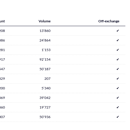
unt
Volume
Off-exchange
208
13’860
✔
486
24’864
✔
281
1’153
✔
917
92’154
✔
547
50’187
✔
829
207
✔
200
5’340
✔
069
39’042
✔
460
19’727
✔
307
50’936
✔