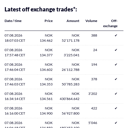
Latest off exchange trades*:
Date / time
Price
Amount
Volume
Off-
exchange
07.08.2026
NOK
NOK
388
✔
18:07:03 CET
134.462
52’171.178
07.08.2026
NOK
NOK
24
✔
17:57:48 CET
134.377
3’225.041
07.08.2026
NOK
NOK
194
✔
17:46:04 CET
134.602
26’112.788
07.08.2026
NOK
NOK
378
✔
17:46:03 CET
134.353
50’785.283
07.08.2026
NOK
NOK
3’202
✔
16:34:14 CET
134.561
430’864.642
07.08.2026
NOK
NOK
422
✔
16:16:00 CET
134.900
56’927.800
07.08.2026
NOK
NOK
5’046
✔
16:06:18 CET
134.850
680’453.100