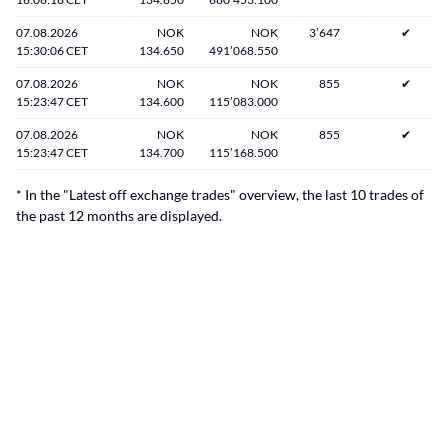
07.08.2026
NOK
NOK
3’647
✔
15:30:06 CET
134.650
491’068.550
07.08.2026
NOK
NOK
855
✔
15:23:47 CET
134.600
115’083.000
07.08.2026
NOK
NOK
855
✔
15:23:47 CET
134.700
115’168.500
* In the "Latest off exchange trades" overview, the last 10 trades of
the past 12 months are displayed.