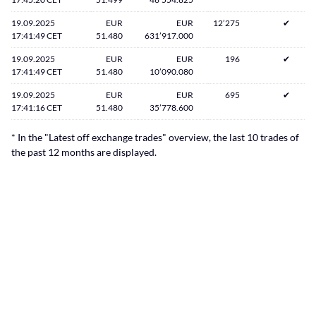
19.09.2025
EUR
EUR
12’275
✔
17:41:49 CET
51.480
631’917.000
19.09.2025
EUR
EUR
196
✔
17:41:49 CET
51.480
10’090.080
19.09.2025
EUR
EUR
695
✔
17:41:16 CET
51.480
35’778.600
* In the "Latest off exchange trades" overview, the last 10 trades of
the past 12 months are displayed.