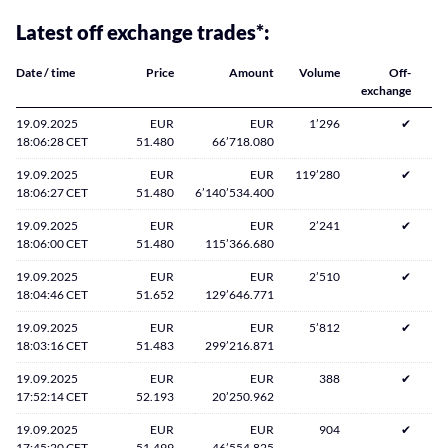
Latest off exchange trades*:
Date / time
Price
Amount
Volume
Off-
exchange
19.09.2025
EUR
EUR
1’296
✔
18:06:28 CET
51.480
66’718.080
19.09.2025
EUR
EUR
119’280
✔
18:06:27 CET
51.480
6’140’534.400
19.09.2025
EUR
EUR
2’241
✔
18:06:00 CET
51.480
115’366.680
19.09.2025
EUR
EUR
2’510
✔
18:04:46 CET
51.652
129’646.771
19.09.2025
EUR
EUR
5’812
✔
18:03:16 CET
51.483
299’216.871
19.09.2025
EUR
EUR
388
✔
17:52:14 CET
52.193
20’250.962
19.09.2025
EUR
EUR
904
✔
17:45:20 CET
51.499
46’554.825