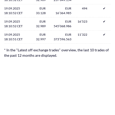
19.09.2025
EUR
EUR
494
✔
18:10:52 CET
33.128
16’364.985
19.09.2025
EUR
EUR
16’523
✔
18:10:52 CET
32.989
545’068.986
19.09.2025
EUR
EUR
11’322
✔
18:10:51 CET
32.997
373’596.563
* In the "Latest off exchange trades" overview, the last 10 trades of
the past 12 months are displayed.