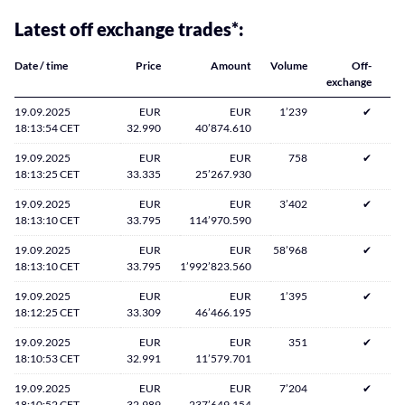
Latest off exchange trades*:
Date / time
Price
Amount
Volume
Off-
exchange
19.09.2025
EUR
EUR
1’239
✔
18:13:54 CET
32.990
40’874.610
19.09.2025
EUR
EUR
758
✔
18:13:25 CET
33.335
25’267.930
19.09.2025
EUR
EUR
3’402
✔
18:13:10 CET
33.795
114’970.590
19.09.2025
EUR
EUR
58’968
✔
18:13:10 CET
33.795
1’992’823.560
19.09.2025
EUR
EUR
1’395
✔
18:12:25 CET
33.309
46’466.195
19.09.2025
EUR
EUR
351
✔
18:10:53 CET
32.991
11’579.701
19.09.2025
EUR
EUR
7’204
✔
18:10:52 CET
32.989
237’649.154