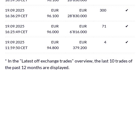
19.09.2025
EUR
EUR
300
✔
16:36:29 CET
96.100
28’830.000
19.09.2025
EUR
EUR
71
✔
16:25:49 CET
96.000
6’816.000
19.09.2025
EUR
EUR
4
✔
11:59:50 CET
94.800
379.200
* In the "Latest off exchange trades" overview, the last 10 trades of
the past 12 months are displayed.