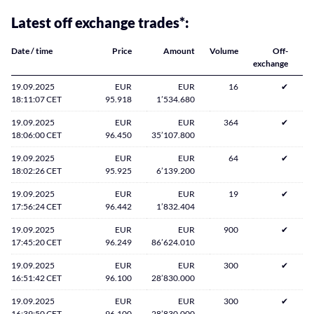
Latest off exchange trades*:
Date / time
Price
Amount
Volume
Off-
exchange
19.09.2025
EUR
EUR
16
✔
18:11:07 CET
95.918
1’534.680
19.09.2025
EUR
EUR
364
✔
18:06:00 CET
96.450
35’107.800
19.09.2025
EUR
EUR
64
✔
18:02:26 CET
95.925
6’139.200
19.09.2025
EUR
EUR
19
✔
17:56:24 CET
96.442
1’832.404
19.09.2025
EUR
EUR
900
✔
17:45:20 CET
96.249
86’624.010
19.09.2025
EUR
EUR
300
✔
16:51:42 CET
96.100
28’830.000
19.09.2025
EUR
EUR
300
✔
16:39:50 CET
96.100
28’830.000