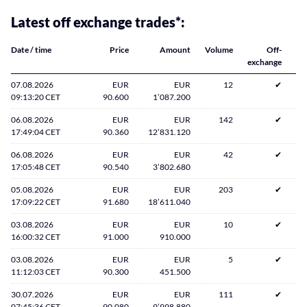
Latest off exchange trades*:
Date / time
Price
Amount
Volume
Off-
exchange
07.08.2026
EUR
EUR
12
✔
09:13:20 CET
90.600
1’087.200
06.08.2026
EUR
EUR
142
✔
17:49:04 CET
90.360
12’831.120
06.08.2026
EUR
EUR
42
✔
17:05:48 CET
90.540
3’802.680
05.08.2026
EUR
EUR
203
✔
17:09:22 CET
91.680
18’611.040
03.08.2026
EUR
EUR
10
✔
16:00:32 CET
91.000
910.000
03.08.2026
EUR
EUR
5
✔
11:12:03 CET
90.300
451.500
30.07.2026
EUR
EUR
111
✔
07:45:36 CET
90.080
9’998.880