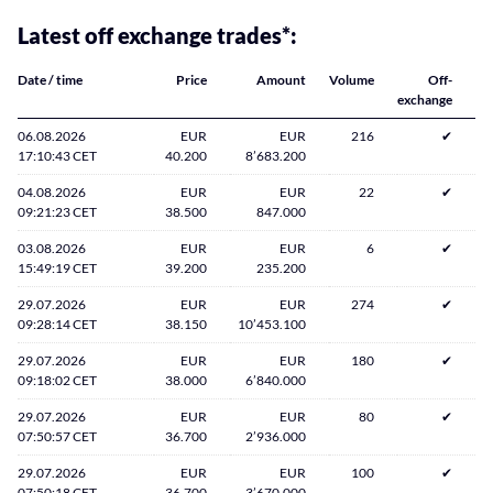
Latest off exchange trades*:
Date / time
Price
Amount
Volume
Off-
exchange
06.08.2026
EUR
EUR
216
✔
17:10:43 CET
40.200
8’683.200
04.08.2026
EUR
EUR
22
✔
09:21:23 CET
38.500
847.000
03.08.2026
EUR
EUR
6
✔
15:49:19 CET
39.200
235.200
29.07.2026
EUR
EUR
274
✔
09:28:14 CET
38.150
10’453.100
29.07.2026
EUR
EUR
180
✔
09:18:02 CET
38.000
6’840.000
29.07.2026
EUR
EUR
80
✔
07:50:57 CET
36.700
2’936.000
29.07.2026
EUR
EUR
100
✔
07:50:18 CET
36.700
3’670.000