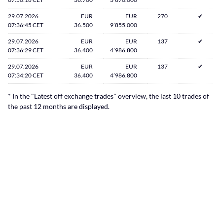
29.07.2026
EUR
EUR
270
✔
07:36:45 CET
36.500
9’855.000
29.07.2026
EUR
EUR
137
✔
07:36:29 CET
36.400
4’986.800
29.07.2026
EUR
EUR
137
✔
07:34:20 CET
36.400
4’986.800
* In the "Latest off exchange trades" overview, the last 10 trades of
the past 12 months are displayed.