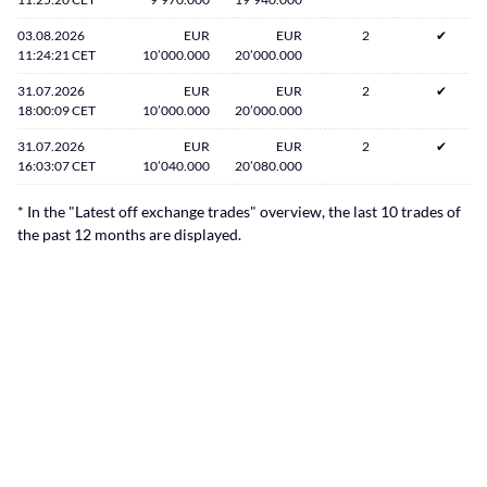
03.08.2026
EUR
EUR
2
✔
11:24:21 CET
10’000.000
20’000.000
31.07.2026
EUR
EUR
2
✔
18:00:09 CET
10’000.000
20’000.000
31.07.2026
EUR
EUR
2
✔
16:03:07 CET
10’040.000
20’080.000
* In the "Latest off exchange trades" overview, the last 10 trades of
the past 12 months are displayed.