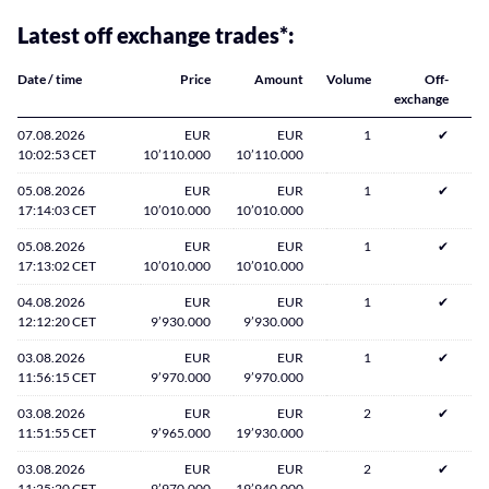
Latest off exchange trades*:
Date / time
Price
Amount
Volume
Off-
exchange
07.08.2026
EUR
EUR
1
✔
10:02:53 CET
10’110.000
10’110.000
05.08.2026
EUR
EUR
1
✔
17:14:03 CET
10’010.000
10’010.000
05.08.2026
EUR
EUR
1
✔
17:13:02 CET
10’010.000
10’010.000
04.08.2026
EUR
EUR
1
✔
12:12:20 CET
9’930.000
9’930.000
03.08.2026
EUR
EUR
1
✔
11:56:15 CET
9’970.000
9’970.000
03.08.2026
EUR
EUR
2
✔
11:51:55 CET
9’965.000
19’930.000
03.08.2026
EUR
EUR
2
✔
11:25:20 CET
9’970.000
19’940.000