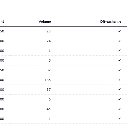
nt
Volume
Off-exchange
250
25
✔
800
24
✔
700
1
✔
100
3
✔
450
37
✔
000
136
✔
700
37
✔
300
6
✔
500
45
✔
300
1
✔