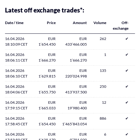
Latest off exchange trades*:
Date / time
Price
Amount
Volume
Off-
exchange
16.04.2026
EUR
EUR
262
✔
18:10:09 CET
1’654.450
433’466.005
16.04.2026
EUR
EUR
1
✔
18:06:11 CET
1’666.270
1’666.270
16.04.2026
EUR
EUR
135
✔
18:06:10 CET
1’629.815
220’024.998
16.04.2026
EUR
EUR
250
✔
18:04:06 CET
1’655.750
413’937.500
16.04.2026
EUR
EUR
12
✔
17:59:15 CET
1’665.033
19’980.400
16.04.2026
EUR
EUR
886
✔
17:58:45 CET
1’654.450
1’465’843.054
16.04.2026
EUR
EUR
6
✔
17:53:50 CET
1’625.170
9’751.020