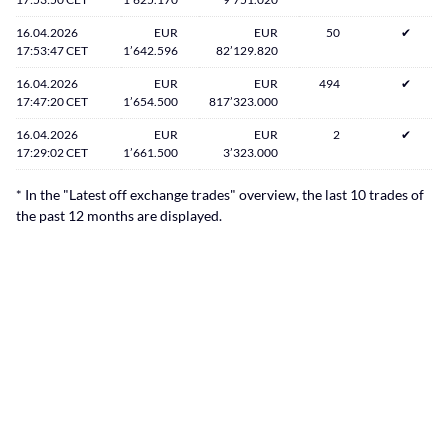
16.04.2026
EUR
EUR
50
✔
17:53:47 CET
1’642.596
82’129.820
16.04.2026
EUR
EUR
494
✔
17:47:20 CET
1’654.500
817’323.000
16.04.2026
EUR
EUR
2
✔
17:29:02 CET
1’661.500
3’323.000
* In the "Latest off exchange trades" overview, the last 10 trades of
the past 12 months are displayed.