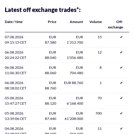
Latest off exchange trades*:
Date / time
Price
Amount
Volume
Off-
exchange
07.08.2026
EUR
EUR
15
✔
09:15:15 CET
87.580
1’313.700
06.08.2026
EUR
EUR
12
✔
20:24:22 CET
88.040
1’056.480
06.08.2026
EUR
EUR
8
✔
11:06:30 CET
88.060
704.480
06.08.2026
EUR
EUR 88.760
1
✔
08:18:02 CET
88.760
05.08.2026
EUR
EUR
70
✔
15:47:27 CET
88.120
6’168.400
05.08.2026
EUR
EUR
700
✔
13:39:06 CET
87.440
61’208.000
04.08.2026
EUR
EUR
11
✔
22:48:03 CET
88.100
969.100